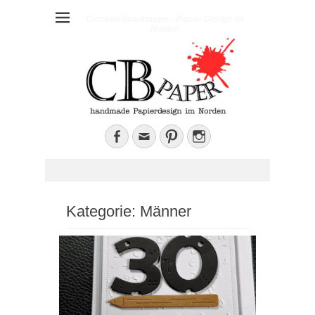
Cornelia Baackmeyer - Papier-Design im
Norden
Facebook
E-
Pinterest
Instagram
Mail
Kategorie:
Männer