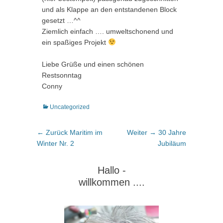
und als Klappe an den entstandenen Block
gesetzt …^^
Ziemlich einfach …. umweltschonend und
ein spaßiges Projekt
Liebe Grüße und einen schönen
Restsonntag
Conny
Kategorien
Uncategorized
Beitragsnavigation
Vorheriger
Nächster
← Zurück
Maritim im
Weiter →
30 Jahre
Beitrag:
Beitrag:
Winter Nr. 2
Jubiläum
Hallo -
willkommen ....