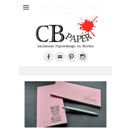
Cornelia Baackmeyer - Papier-Design im
Norden
Facebook
E-
Pinterest
Instagram
Mail