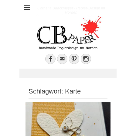
Cornelia Baackmeyer - Papier-Design im
Norden
Facebook
E-
Pinterest
Instagram
Mail
Schlagwort:
Karte